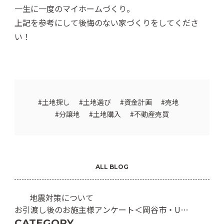
一生に一度のマイホームづくり。
上記を参考にして後悔のない家づくりをしてくださ
い！
土地探し
土地選び
資金計画
売地
分譲地
土地購入
不動産売買
ALL BLOG
地震対策について
お引渡し後のお施主様アンケート＜岡谷市・U様
邸＞
CATEGORY