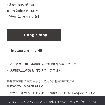
宅地建物取引業免許
長野県知事(9)第3480号
【令和5年9月21日更新】
Google map
Instagram
LINE
ZEH普及目標と実績報告及び目標普及率について
脱炭素社会の実現に向けて（デコ活）
長野県諏訪郡の注文住宅は工務店の岩村建設株式会社
© IWAMURA KENSETSU
このサイトはreCAPTCHAによって保護されており、Googleの
プライバ
シーポリシー
と
利用規約
が適用されます。
よりよいエクスペリエンスを提供するため、当ウェブサイトでは