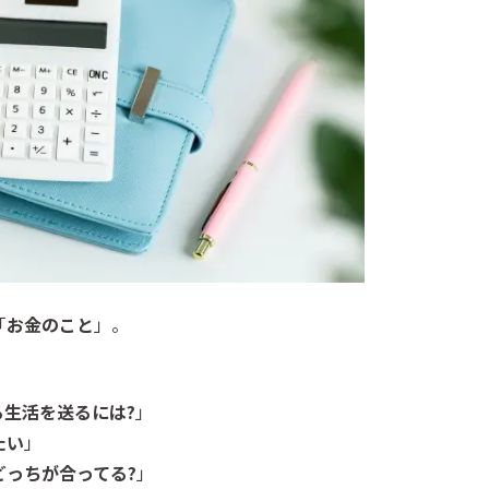
「
お金のこと
」。
生活を送るには?
」
たい
」
っちが合ってる?
」