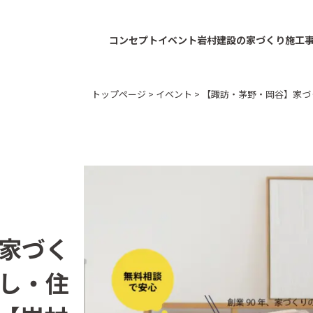
コンセプト
イベント
岩村建設の家づくり
施工
トップページ
>
イベント
>
【諏訪・茅野・岡谷】家づ
家づく
し・住