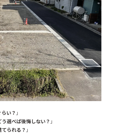
ぐらい？
」
どう選べば後悔しない？
」
建てられる？
」