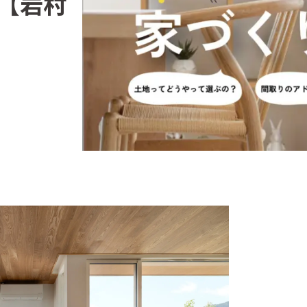
【岩村
）