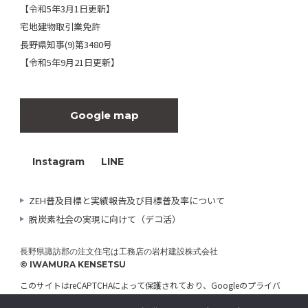
【令和5年3月1日更新】
宅地建物取引業免許
長野県知事(9)第3480号
【令和5年9月21日更新】
Google map
Instagram
LINE
ZEH普及目標と実績報告及び目標普及率について
脱炭素社会の実現に向けて（デコ活）
長野県諏訪郡の注文住宅は工務店の岩村建設株式会社
© IWAMURA KENSETSU
このサイトはreCAPTCHAによって保護されており、Googleの
プライバ
シーポリシー
と
利用規約
が適用されます。