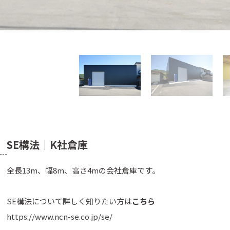
SE構法｜K社倉庫
全長13m、幅8m、高さ4mの会社倉庫です。
SE構法について詳しく知りたい方は
こちら
https://www.ncn-se.co.jp/se/