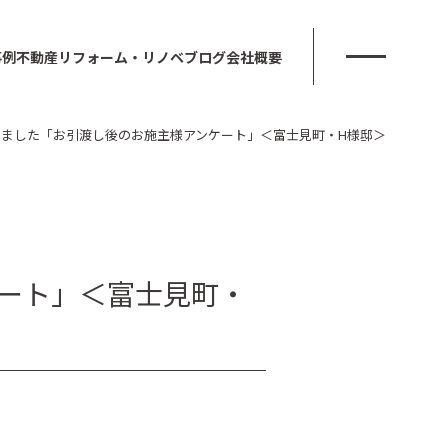
事例
不動産
リフォーム・リノベ
ブログ
会社概要
しました「お引渡し後のお施主様アンケート」＜富士見町・H様邸＞
ート」＜富士見町・